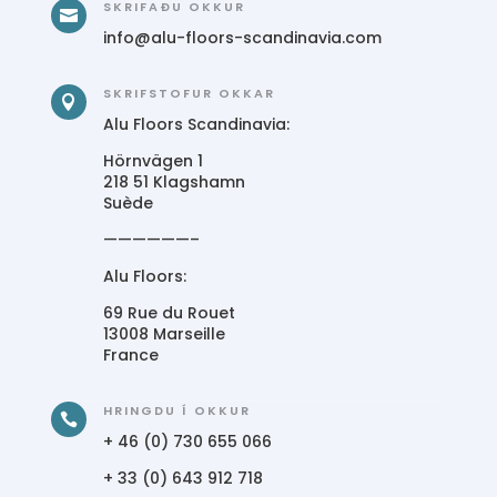
SKRIFAÐU OKKUR

info@alu-floors-scandinavia.com
SKRIFSTOFUR OKKAR

Alu Floors Scandinavia:
Hörnvägen 1
218 51 Klagshamn
Suède
——————–
Alu Floors:
69 Rue du Rouet
13008 Marseille
France
HRINGDU Í OKKUR

+ 46 (0) 730 655 066
+ 33 (0) 643 912 718