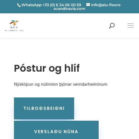
WhatsApp +33 (0) 6 34 06 00 59
info@alu-floors-
scandinavia.com
Póstur og hlíf
Nýsköpun og nútíminn þjónar verndarheiminum
TILBOÐSBEIÐNI
VERSLAÐU NÚNA