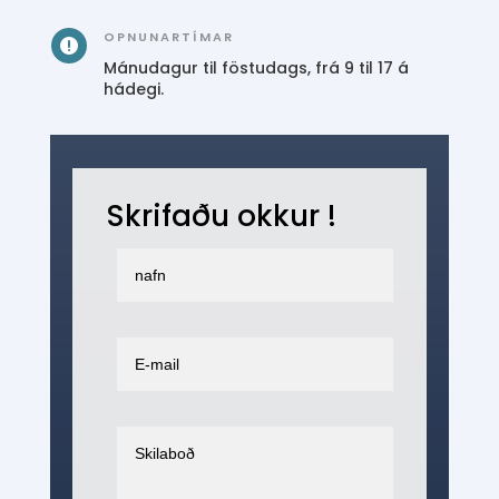
OPNUNARTÍMAR

Mánudagur til föstudags, frá 9 til 17 á
hádegi.
Skrifaðu okkur !