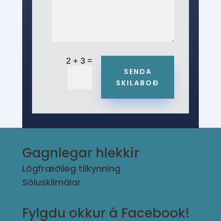
=
2 + 3
SENDA
SKILABOÐ
Gagnlegar hlekkir
Lögfræðileg tilkynning
Söluskilmálar
Fylgdu okkur á Facebook!