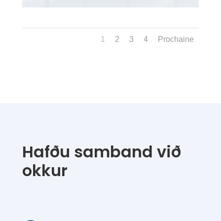
1
2
3
4
Prochaine
Hafðu samband við
okkur