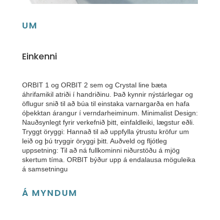
UM
Einkenni
ORBIT 1 og ORBIT 2 sem og Crystal line bæta
áhrifamikil atriði í handriðinu. Það kynnir nýstárlegar og
öflugur snið til að búa til einstaka varnargarða en hafa
óþekktan árangur í verndarheiminum. Minimalist Design:
Nauðsynlegt fyrir verkefnið þitt, einfaldleiki, lægstur eðli.
Tryggt öryggi: Hannað til að uppfylla ýtrustu kröfur um
leið og þú tryggir öryggi þitt. Auðveld og fljótleg
uppsetning: Til að ná fullkominni niðurstöðu á mjög
skertum tíma. ORBIT býður upp á endalausa möguleika
á samsetningu
Á MYNDUM