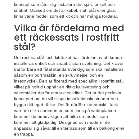
koncept som låter dig installera det själv, enkelt och
snabbt. Oavsett om det är kabel, slät, plåt eller glas,
finns varje modell som ett kit och har många fördelar.
Vilka är fördelarna med
ett räckessats i rostfritt
stål?
Det rostfria stål- och kiträcket har fördelen av att kunna
installeras enkelt och snabbt, utan svetsning. Det kräver
därför bara ett fåtal standardverktyg som ska installeras,
såsom en borrmaskin, en skruvmejsel och en
insexnyckel. Den är fixerad med speciallim i rostfritt stål,
vilket på nolltid uppnår en riktig kallsvetsning och
säkerställer därför utmärkt soliditet. Det är det perfekta
konceptet om du vill slippa installationskostnader och
bygga ditt eget räcke. Det är därför ekonomiskt. Tack
vare de olika sortimenten som finns på webbplatsen
kommer du oundvikligen att hitta en modell som
kommer att glädja dig. Designad och modern, de
anpassar sig såväl till en terrass som till en balkong eller
en trappa.