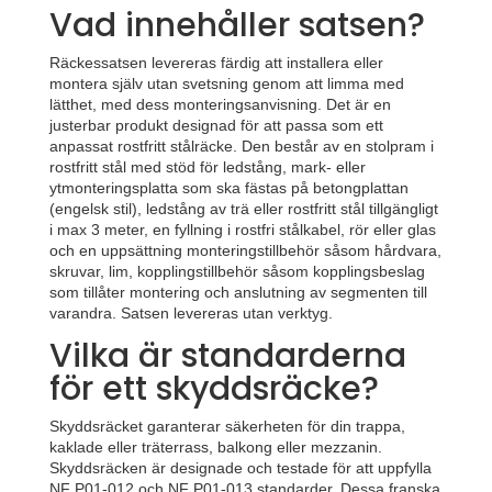
Vad innehåller satsen?
Räckessatsen levereras färdig att installera eller
montera själv utan svetsning genom att limma med
lätthet, med dess monteringsanvisning. Det är en
justerbar produkt designad för att passa som ett
anpassat rostfritt stålräcke. Den består av en stolpram i
rostfritt stål med stöd för ledstång, mark- eller
ytmonteringsplatta som ska fästas på betongplattan
(engelsk stil), ledstång av trä eller rostfritt stål tillgängligt
i max 3 meter, en fyllning i rostfri stålkabel, rör eller glas
och en uppsättning monteringstillbehör såsom hårdvara,
skruvar, lim, kopplingstillbehör såsom kopplingsbeslag
som tillåter montering och anslutning av segmenten till
varandra. Satsen levereras utan verktyg.
Vilka är standarderna
för ett skyddsräcke?
Skyddsräcket garanterar säkerheten för din trappa,
kaklade eller träterrass, balkong eller mezzanin.
Skyddsräcken är designade och testade för att uppfylla
NF P01-012 och NF P01-013 standarder. Dessa franska