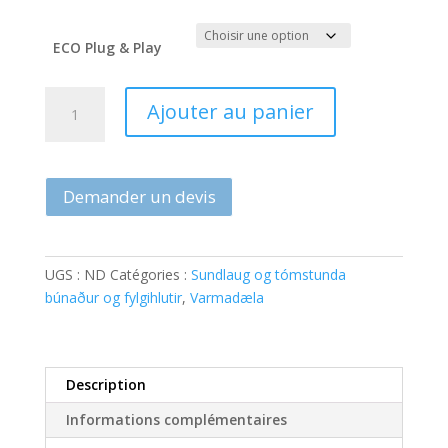
ECO Plug & Play
quantité
Ajouter au panier
de
ECO
Plug
&
Demander un devis
Play
varmadæla
UGS :
ND
Catégories :
Sundlaug og tómstunda
búnaður og fylgihlutir
,
Varmadæla
Description
Informations complémentaires