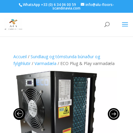
WhatsApp +33 (0) 6 34 06 00 59
info@alu-floors-
scandinavia.com
Accueil
/
Sundlaug og tómstunda búnaður og
fylgihlutir
/
Varmadæla
/ ECO Plug & Play varmadæla