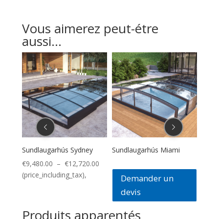
Vous aimerez peut-étre
aussi...
Sundlaugarhús Sydney
Sundlaugarhús Miami
Klasi
Plage
Plage
20
€
9,480.00
–
€
12,720.00
€
5,4
de
de
(price_including_tax),
(pric
Demander un
prix :
prix :
devis
€4,176.00
€9,480.00
à
à
Produits apparentés