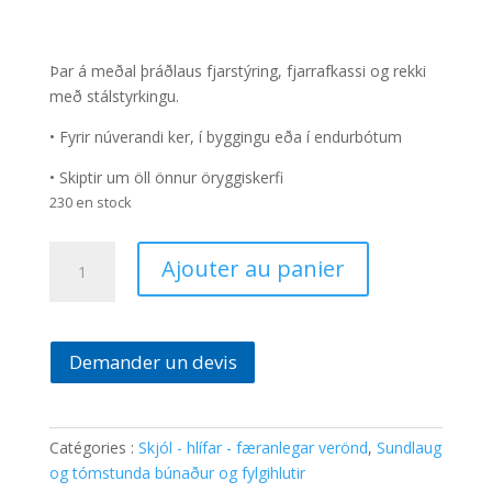
Þar á meðal þráðlaus fjarstýring, fjarrafkassi og rekki
með stálstyrkingu.
• Fyrir núverandi ker, í byggingu eða í endurbótum
• Skiptir um öll önnur öryggiskerfi
230 en stock
quantité
Ajouter au panier
de
Mobile
verönd
mótorinn
Demander un devis
Walu
Catégories :
Skjól - hlífar - færanlegar verönd
,
Sundlaug
og tómstunda búnaður og fylgihlutir