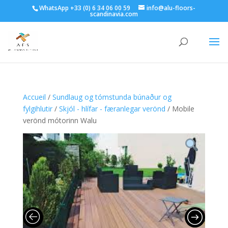
WhatsApp +33 (0) 6 34 06 00 59
info@alu-floors-
scandinavia.com
Accueil
/
Sundlaug og tómstunda búnaður og
fylgihlutir
/
Skjól - hlífar - færanlegar verönd
/ Mobile
verönd mótorinn Walu