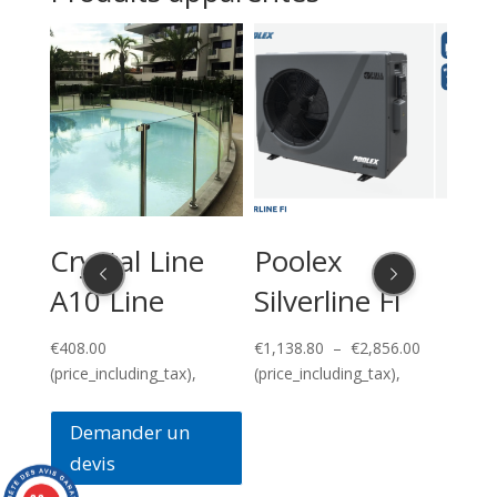
€8,929.20
€12,720.00
Or
e
Poolex
Pentair
Gu
Silverline Fi
WhisperFlo
En
VS2
Plage
€
1,138.80
–
€
2,856.00
de
(price_including_tax),
€
266
€
1,092.00
prix :
(pri
(price_including_tax),
€1,138.80
à
Demander un
€2,856.00