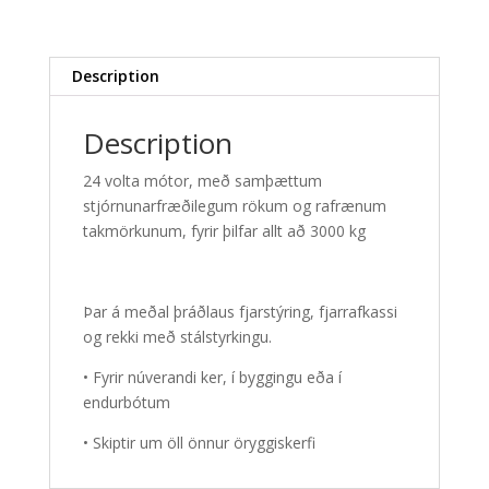
Description
Description
24 volta mótor, með samþættum
stjórnunarfræðilegum rökum og rafrænum
takmörkunum, fyrir þilfar allt að 3000 kg
Þar á meðal þráðlaus fjarstýring, fjarrafkassi
og rekki með stálstyrkingu.
• Fyrir núverandi ker, í byggingu eða í
endurbótum
• Skiptir um öll önnur öryggiskerfi