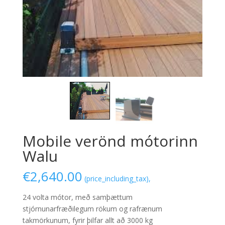
Mobile verönd mótorinn
Walu
€
2,640.00
(price_including_tax),
24 volta mótor, með samþættum
stjórnunarfræðilegum rökum og rafrænum
takmörkunum, fyrir þilfar allt að 3000 kg