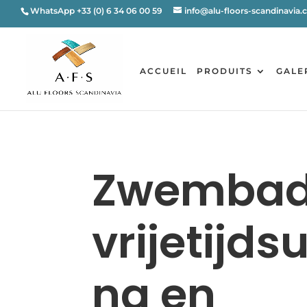
WhatsApp +33 (0) 6 34 06 00 59
info@alu-floors-scandinavia
ACCUEIL
PRODUITS
GALE
Zwembad
vrijetijdsu
ng en