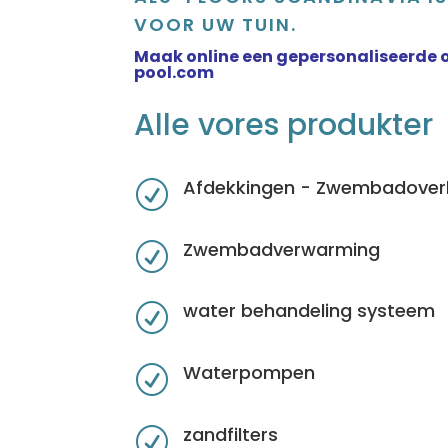
VOOR UW TUIN.
Maak online een gepersonaliseerde o
pool.com
Alle vores produkter
Afdekkingen - Zwembadoverk
R
Zwembadverwarming
R
water behandeling systeem
R
Waterpompen
R
zandfilters
R