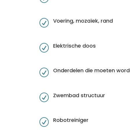
Voering, mozaïek, rand
R
Elektrische doos
R
Onderdelen die moeten word
R
Zwembad structuur
R
Robotreiniger
R