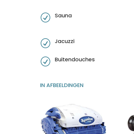
Sauna
R
Jacuzzi
R
Buitendouches
R
IN AFBEELDINGEN