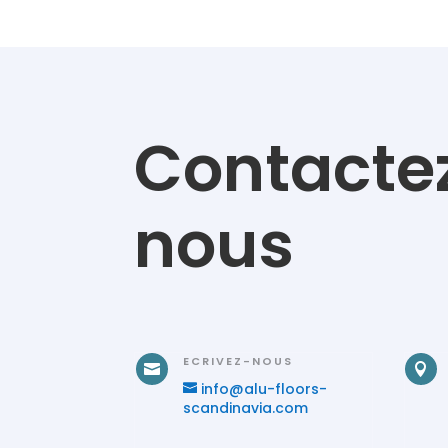
Contacte
nous
ECRIVEZ-NOUS


info@alu-floors-
scandinavia.com