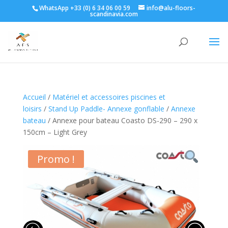
WhatsApp +33 (0) 6 34 06 00 59
info@alu-floors-
scandinavia.com
Accueil
/
Matériel et accessoires piscines et
loisirs
/
Stand Up Paddle- Annexe gonflable
/
Annexe
bateau
/ Annexe pour bateau Coasto DS-290 – 290 x
150cm – Light Grey
Promo !