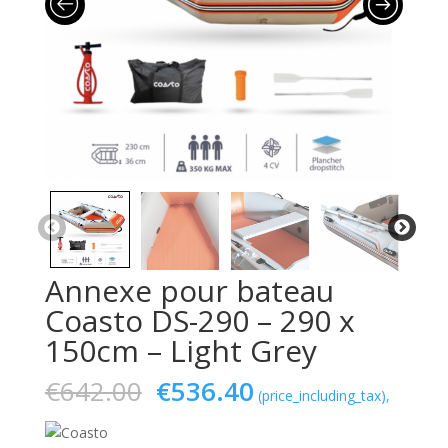
Annexe pour bateau
Coasto DS-290 – 290 x
150cm – Light Grey
Le
Le
€
642.00
€
536.40
(price_including_tax),
prix
prix
initial
actuel