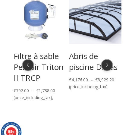
Filtre à sable
Abris de
Po
Pentair Triton
piscine Dallas
ch
II TRCP
Po
Plage
€
4,176.00
–
€
8,929.20
de
(price_including_tax),
Plage
€
792.00
–
€
1,788.00
€
0.00
prix :
de
(price_including_tax),
(pric
€4,176.00
Plage
80
prix :
à
de
€792.00
€8,929.20
prix :
à
€1,335.60
€1,788.00
à
9.8
/10
18 avis