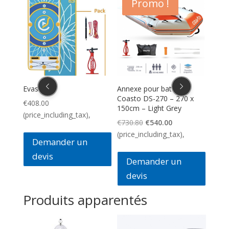
Promo !
Annexe pour bateau
Stand Up Paddle Coasto
Anne
Coasto DS-270 – 270 x
Air Surf 8’ – Ailerons
Coas
150cm – Light Grey
amovibles – PB-CAIRS8B
140c
Le
Le
€
730.80
€
540.00
€
480.00
€
571
prix
prix
(price_including_tax),
(price_including_tax),
(pric
initial
actuel
était :
est :
Demander un
D
€730.80.
€540.00.
devis
de
Produits apparentés