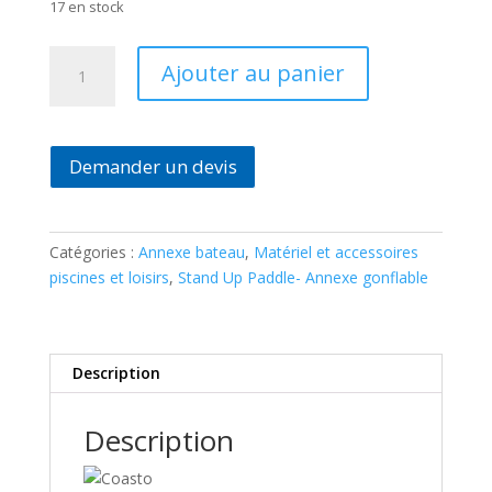
17 en stock
quantité
Ajouter au panier
de
Annexe
pour
bateau
Demander un devis
Coasto
DS-
290
Catégories :
Annexe bateau
,
Matériel et accessoires
–
piscines et loisirs
,
Stand Up Paddle- Annexe gonflable
290
x
150cm
–
Description
Light
Grey
Description