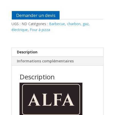
Table
Alfa
Demander un devis
Forni
UGS :
ND
Catégories :
Barbecue, charbon, gaz,
électrique
,
Four à pizza
Description
Informations complémentaires
Description