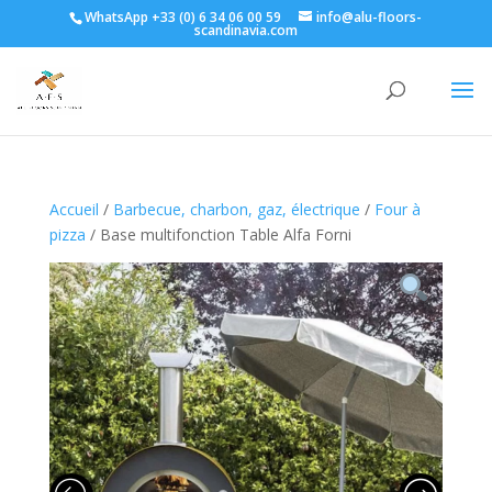
WhatsApp +33 (0) 6 34 06 00 59
info@alu-floors-
scandinavia.com
Accueil
/
Barbecue, charbon, gaz, électrique
/
Four à
pizza
/ Base multifonction Table Alfa Forni