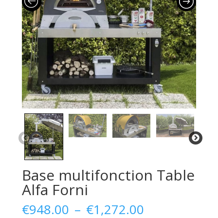
Base multifonction Table
Alfa Forni
Plage
€
948.00
–
€
1,272.00