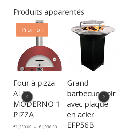
Produits apparentés
Promo !
ST
Four à pizza
Grand
Fo
ALFA
barbecue noir
AL
MODERNO 1
avec plaque
M
PIZZA
en acier
PI
lage
EFP56B
e
Plage
€
1,230.00
–
€
1,938.00
€
4,2
ix :