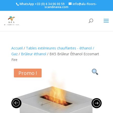
WhatsApp +33 (0) 6 34 06 00 59
info@alu-floors-
scandinavia.com
Accueil
/
Tables extérieures chauffantes - éthanol /
Gaz
/
Brûleur éthanol
/ BK5 Brûleur Éthanol Ecosmart
Fire
Promo !