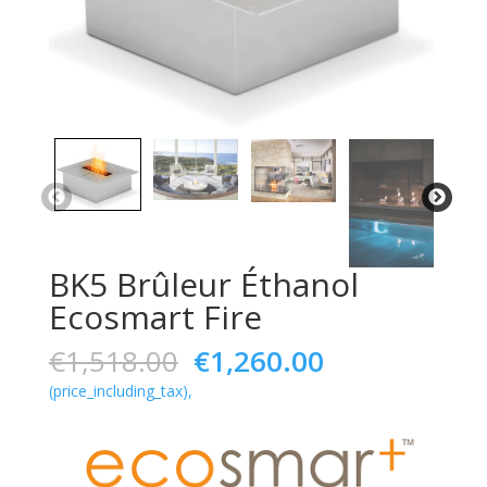
BK5 Brûleur Éthanol
Ecosmart Fire
Le
Le
€
1,518.00
€
1,260.00
prix
prix
(price_including_tax),
initial
actuel
était :
est :
€1,518.00.
€1,260.00.