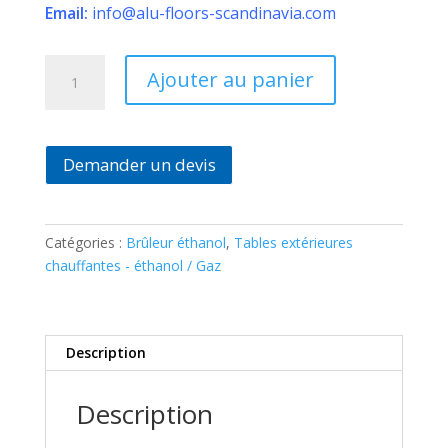
Email:
info@alu-floors-scandinavia.com
quantité
Ajouter au panier
de
BK5
Brûleur
Éthanol
Demander un devis
Ecosmart
Fire
Catégories :
Brûleur éthanol
,
Tables extérieures
chauffantes - éthanol / Gaz
Description
Description