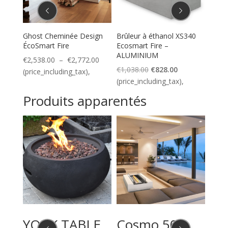
340
Ghost Cheminée Design
Brûleur à éthanol XS340
Foye
ÉcoSmart Fire
Ecosmart Fire –
Fire
ALUMINIUM
lage
Plage
€
2,538.00
–
€
2,772.00
€
1,9
Le
Le
€
1,038.00
€
828.00
e
de
(price_including_tax),
(pric
prix
prix
(price_including_tax),
ix :
prix :
initial
actuel
828.00
€2,538.00
Produits apparentés
était :
est :
à
€1,038.00.
€828.00.
942.00
€2,772.00
BLE
YORK TABLE
Cosmo 50
A