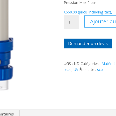
Pression Max 2 bar
€
660.00
(price_including_tax),
quantité
Ajouter au
de
Blue
lagoon
UV-
Demander un devis
C
Eau
piscine
UGS :
ND
Catégories :
Matériel 
salée
l'eau
,
UV
Étiquette :
scp
ntaires