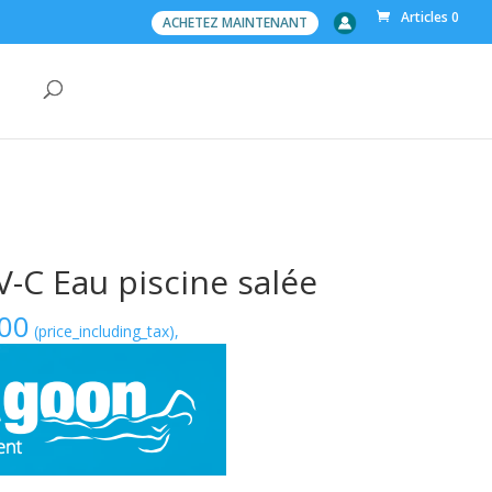
Articles 0
ACHETEZ MAINTENANT
-C Eau piscine salée
Plage
00
(price_including_tax),
de
prix :
€600.00
à
€660.00