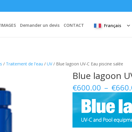
’IMAGES
Demander un devis
CONTACT
Français
rs
/
Traitement de l'eau
/
UV
/ Blue lagoon UV-C Eau piscine salée
Blue lagoon UV
€
600.00
–
€
660.