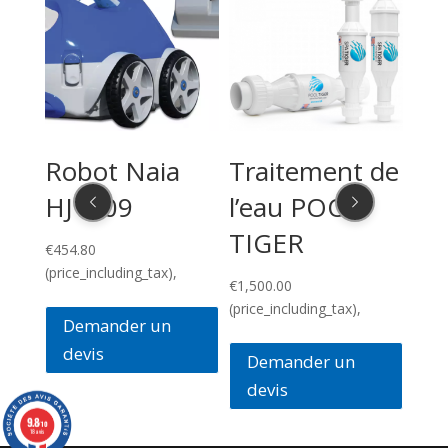
Pr
LE
ni
Robot Naia
Traitement de
As
HJ1009
l’eau POOL
TIGER
€
280
€
454.80
(pric
(price_including_tax),
Plage
00
€
1,500.00
de
(price_including_tax),
Demander un
prix :
devis
€4,440.00
Demander un
à
devis
€7,920.00
9.8
/10
18 avis