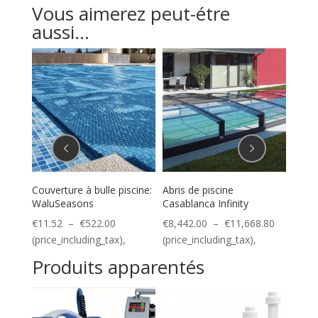
Vous aimerez peut-étre
aussi...
Couverture à bulle piscine:
Abris de piscine
COUV
WaluSeasons
Casablanca Infinity
HORS
Plage
Plage
Plage
00
€
11.52
–
€
522.00
€
8,442.00
–
€
11,668.80
€
2,7
de
de
de
(price_including_tax),
(price_including_tax),
(pric
prix :
prix :
prix :
Produits apparentés
€7,200.00
€11.52
€8,442.0
à
à
à
€9,000.00
€522.00
€11,668.