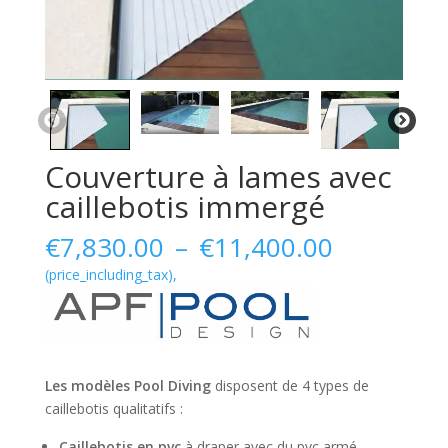
Couverture à lames avec
caillebotis immergé
Plage
€
7,830.00
–
€
11,400.00
de
(price_including_tax),
prix :
€7,830.0
à
€11,400.
Les modèles Pool Diving
disposent de 4 types de
caillebotis qualitatifs :
Caillebotis en pvc
à draper avec du pvc armé,