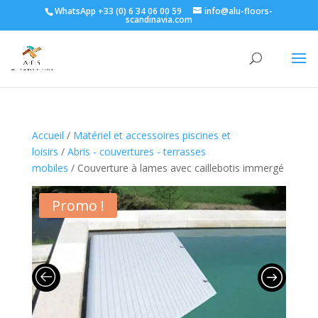
WhatsApp +33 (0) 6 34 06 00 59
info@alu-floors-
scandinavia.com
Accueil
/
Matériel et accessoires piscines et
loisirs
/
Abris - couvertures - terrasses
mobiles
/ Couverture à lames avec caillebotis immergé
Promo !