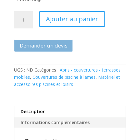
quantité
Ajouter au panier
de
Couverture
à
lames
Demander un devis
avec
caillebotis
immergé
UGS :
ND
Catégories :
Abris - couvertures - terrasses
mobiles
,
Couvertures de piscine à lames
,
Matériel et
accessoires piscines et loisirs
Description
Informations complémentaires