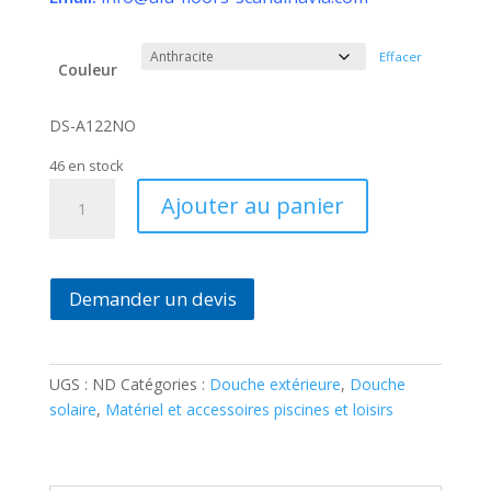
Effacer
Couleur
DS-A122NO
46 en stock
quantité
Ajouter au panier
de
Douche
solaire
Spring
Demander un devis
UGS :
ND
Catégories :
Douche extérieure
,
Douche
solaire
,
Matériel et accessoires piscines et loisirs