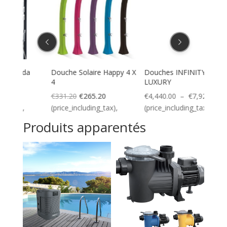
a
Douche Solaire Happy 4 X
Douches INFINITY
Douch
4
LUXURY
Bella
Le
Le
Plage
€
331.20
€
265.20
€
4,440.00
–
€
7,920.00
€
756
prix
prix
de
(price_including_tax),
(price_including_tax),
(pric
initial
actuel
prix :
Produits apparentés
était :
est :
€4,440.00
€331.20.
€265.20.
à
€7,920.00