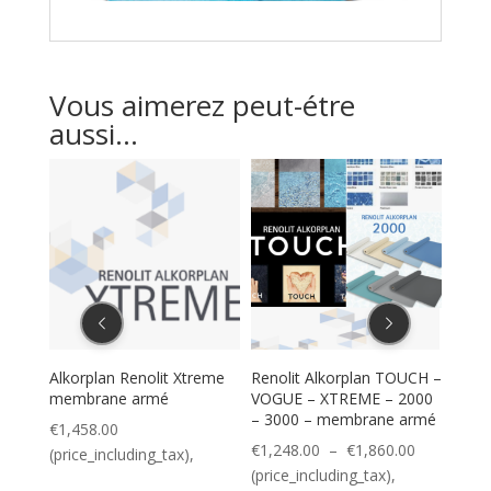
Vous aimerez peut-étre
aussi...
Alkorplan Renolit Xtreme
Renolit Alkorplan TOUCH –
PVC l
membrane armé
VOGUE – XTREME – 2000
Alkor
– 3000 – membrane armé
€
1,458.00
€
24.
Plage
€
1,248.00
–
€
1,860.00
(price_including_tax),
(pric
de
(price_including_tax),