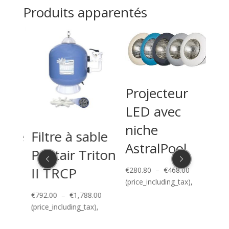
prix :
Produits apparentés
€1,248.00
à
€1,860.00
Projecteur
LED avec
niche
 de
Filtre à sable
Kit
AstralPool
 UV
Pentair Triton
pi
II TRCP
car
Plage
€
280.80
–
€
468.00
de
(price_including_tax),
de
prix :
Plage
€
792.00
–
€
1,788.00
€280.80
de
(price_including_tax),
€
360
à
prix :
(pric
€468.00