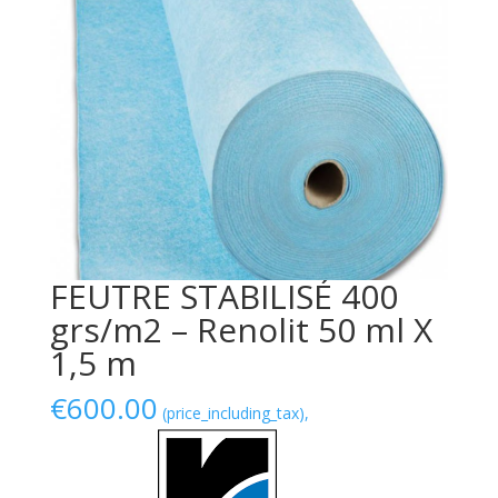
FEUTRE STABILISÉ 400
grs/m2 – Renolit 50 ml X
1,5 m
€
600.00
(price_including_tax),