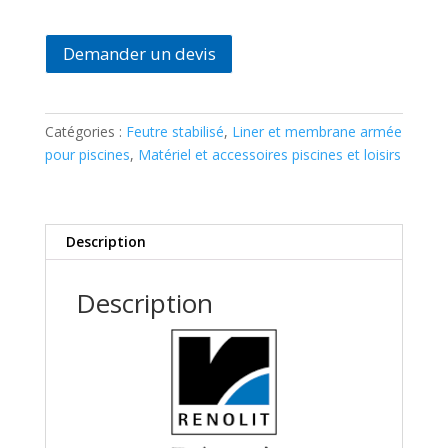
FEUTRE
STABILISÉ
400
Demander un devis
grs/m2
-
Renolit
Catégories :
Feutre stabilisé
,
Liner et membrane armée
50
pour piscines
,
Matériel et accessoires piscines et loisirs
ml
X
1,5
m
Description
Description