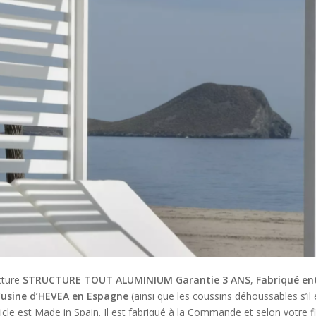
ucture
STRUCTURE TOUT ALUMINIUM Garantie 3 ANS
,
Fabriqué en
’usine d’HEVEA en Espagne
(ainsi que les coussins déhoussables s’il
icle est Made in Spain. Il est fabriqué à la Commande et selon votre fi