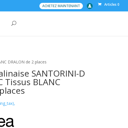
Articles 0
ACHETEZ MAINTENANT
BLANC DRALON de 2 places
Balinaise SANTORINI-D
C Tissus BLANC
places
ing_tax),