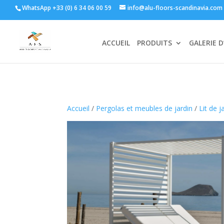
WhatsApp +33 (0) 6 34 06 00 59
info@alu-floors-scandinavia.com
ACCUEIL
PRODUITS
GALERIE D
Accueil
/
Pergolas et meubles de jardin
/
Lit de j