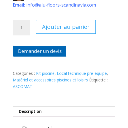
Email:
info@alu-floors-scandinavia.com
quantité
Ajouter au panier
de
Local
technique
enterré
Demander un devis
équipé
filtre
à
Catégories :
Kit piscine
,
Local technique pré-équipé
,
sable
Matériel et accessoires piscines et loisirs
Étiquette :
+
ASCOMAT
pompe
à
eau
Description