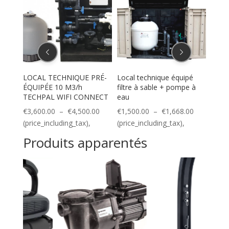
PRÉ-
LOCAL TECHNIQUE PRÉ-
Local technique équipé
LOCA
ÉQUIPÉE 10 M3/h
filtre à sable + pompe à
ÉQUI
NECT
TECHPAL WIFI CONNECT
eau
TECH
Plage
Plage
Plage
00
€
3,600.00
–
€
4,500.00
€
1,500.00
–
€
1,668.00
€
3,8
de
de
de
(price_including_tax),
(price_including_tax),
(pric
prix :
prix :
prix :
Produits apparentés
€3,948.00
€3,600.00
€1,500.00
à
à
à
€4,776.00
€4,500.00
€1,668.00