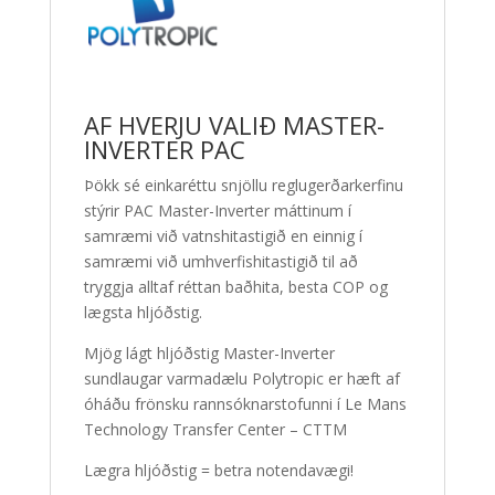
AF HVERJU VALIÐ MASTER-
INVERTER PAC
Þökk sé einkaréttu snjöllu reglugerðarkerfinu
stýrir PAC Master-Inverter máttinum í
samræmi við vatnshitastigið en einnig í
samræmi við umhverfishitastigið til að
tryggja alltaf réttan baðhita, besta COP og
lægsta hljóðstig.
Mjög lágt hljóðstig Master-Inverter
sundlaugar varmadælu Polytropic er hæft af
óháðu frönsku rannsóknarstofunni í Le Mans
Technology Transfer Center – CTTM
Lægra hljóðstig = betra notendavægi!