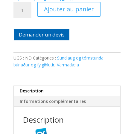
quantité
Ajouter au panier
de
Polytropic
Master
fullur
Demander un devis
Inverter
varmadæla
UGS :
ND
Catégories :
Sundlaug og tómstunda
búnaður og fylgihlutir
,
Varmadæla
Description
Informations complémentaires
Description