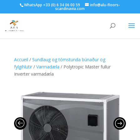
WhatsApp +33 (0) 6 34 06 00 59
info@alu-floors-
scandinavia.com
Accueil
/
Sundlaug og tómstunda búnaður og
fylgihlutir
/
Varmadæla
/ Polytropic Master fullur
Inverter varmadæla