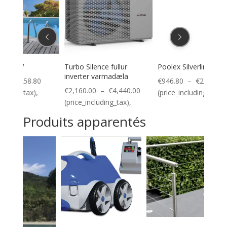
Turbo Silence fullur
Poolex Silverline
Poole
inverter varmadæla
Plage
Plage
€
946.80
–
€
2,619.60
€
1,1
Plage
€
2,160.00
–
€
4,440.00
de
de
(price_including_tax),
(pric
de
(price_including_tax),
prix :
prix :
prix :
€936.00
€946.80
Produits apparentés
€2,160.00
à
à
à
€1,258.80
€2,619.60
€4,440.00