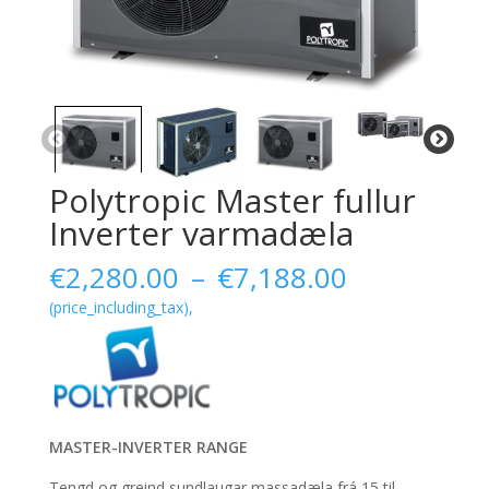
Polytropic Master fullur
Inverter varmadæla
Plage
€
2,280.00
–
€
7,188.00
de
(price_including_tax),
prix :
€2,280.00
à
€7,188.00
MASTER-INVERTER RANGE
Tengd og greind sundlaugar massadæla frá 15 til