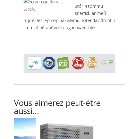
Stór 4 tommu
snertiskjár með
mjög læsilegu og nákvæmu notendaviðmóti í
litum til að auðvelda og innsæi flakk.
Vous aimerez peut-étre
aussi...