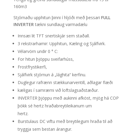
160m3
Stjórnaðu upphitun þinni í hljóði með þessari
FULL
INVERTER
tækni sundlaug varmadælu
Innsæi lit TFT snertiskjár sem staðall.
3 rekstrarhamir: Upphitun, Kæling og Sjálfvirk.
Vélarvörn undir 0 ° C:
For hitun þjöppu sveifarhúss,
Frostfrystikerfi,
Sjálfvirk stjórnun á „lághita“ kerfinu.
Duglegur rafrænn stækkunarventill, aðlagar flæði
kæligas í samræmi við loftslagsaðstæður.
INVERTER þjöppu með aukinni afköst, mjög há COP
þökk sé hertz hraðabreytileikanum um
hertz.
Burstulaus DC viftu með breytilegum hraða til að
tryggja sem bestan árangur.