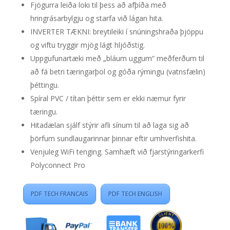
Fjögurra leiða loki til þess að afþíða með
hringrásarbylgju og starfa við lágan hita.
INVERTER TÆKNI: breytileiki í snúningshraða þjöppu
og viftu tryggir mjög lágt hljóðstig.
Uppgufunartæki með „bláum uggum“ meðferðum til
að fá betri tæringarþol og góða rýmingu (vatnsfælin)
þéttingu.
Spíral PVC / títan þéttir sem er ekki næmur fyrir
tæringu.
Hitadælan sjálf stýrir afli sínum til að laga sig að
þörfum sundlaugarinnar þinnar eftir umhverfishita.
Venjuleg WiFi tenging. Samhæft við fjarstýringarkerfi
Polyconnect Pro
PDF TECH FRANCAIS
PDF TECH ENGLISH