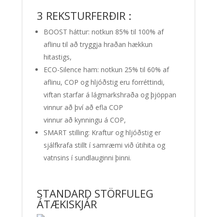
3 REKSTURFERÐIR :
BOOST háttur: notkun 85% til 100% af
aflinu til að tryggja hraðan hækkun
hitastigs,
ECO-Silence ham: notkun 25% til 60% af
aflinu, COP og hljóðstig eru forréttindi,
viftan starfar á lágmarkshraða og þjöppan
vinnur að því að efla COP
vinnur að kynningu á COP,
SMART stilling: Kraftur og hljóðstig er
sjálfkrafa stillt í samræmi við útihita og
vatnsins í sundlauginni þinni.
STANDARD STÖRFULEG
ÁTÆKISKJÁR