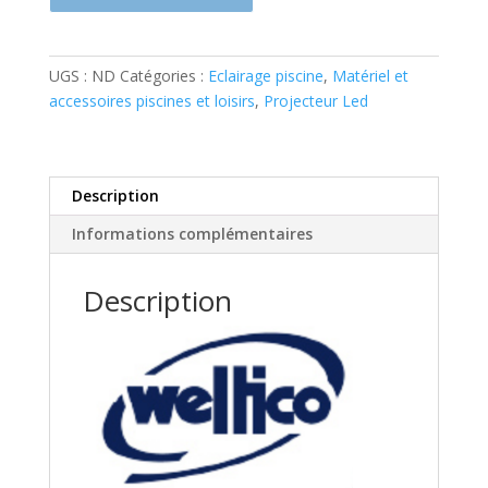
NICHE
SPOTTIE
1
UGS :
ND
Catégories :
Eclairage piscine
,
Matériel et
DE
accessoires piscines et loisirs
,
Projecteur Led
WELTICO
BLANC
5W
Description
Informations complémentaires
Description