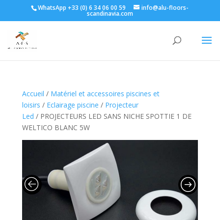
WhatsApp +33 (0) 6 34 06 00 59
info@alu-floors-
scandinavia.com
Accueil
/
Matériel et accessoires piscines et
loisirs
/
Eclairage piscine
/
Projecteur
Led
/ PROJECTEURS LED SANS NICHE SPOTTIE 1 DE
WELTICO BLANC 5W