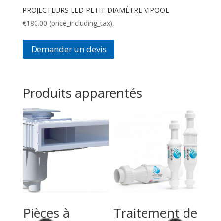
PROJECTEURS LED PETIT DIAMÈTRE VIPOOL
€
180.00
(price_including_tax),
Demander un devis
Produits apparentés
Pièces à
Traitement de
Fil