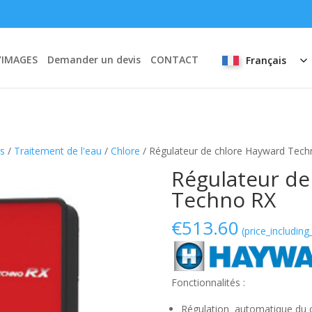
’IMAGES
Demander un devis
CONTACT
Français
rs
/
Traitement de l'eau
/
Chlore
/ Régulateur de chlore Hayward Tec
Régulateur de
Techno RX
€
513.60
(price_including
Fonctionnalités :
Régulation automatique du 