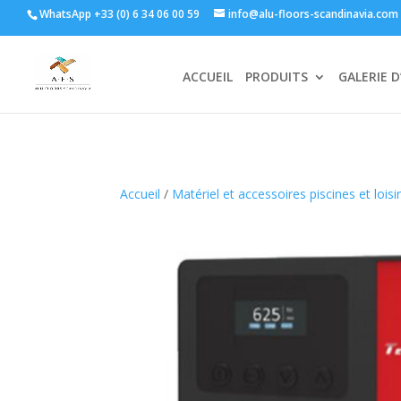
WhatsApp +33 (0) 6 34 06 00 59
info@alu-floors-scandinavia.com
ACCUEIL
PRODUITS
GALERIE D
Accueil
/
Matériel et accessoires piscines et loisi