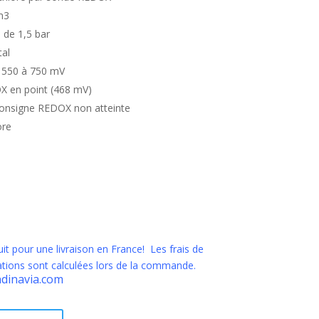
m3
n de 1,5 bar
tal
 550 à 750 mV
X en point (468 mV)
consigne REDOX non atteinte
ore
uit pour une livraison en France! Les frais de
nations sont calculées lors de la commande.
ndinavia.com