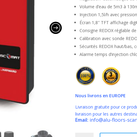
Volume d’eau de 5m3 à 130
Injection 1,5l/h avec pressio
Écran 1,8″ TFT affichage digi
Consigne REDOX réglable de
Calibration avec sonde REDO
Sécurités REDOX haut/bas, 
Alarme temps d’injection chl
Nous livrons en EUROPE
Livraison gratuite pour ce prod
livraison pour les autres desti
Email:
info@alu-floors-sca
quantité