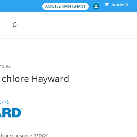
Articles 0
ACHETEZ MAINTENANT
hno RX
 chlore Hayward
_tax),
chlore par sonde REDOX