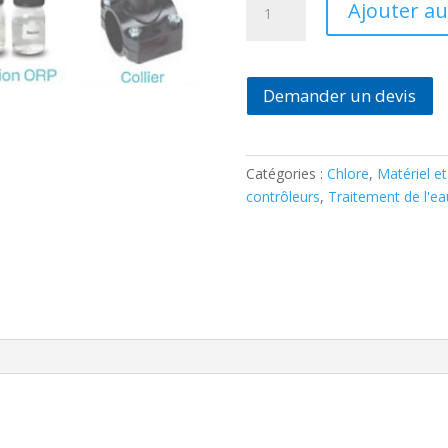
Ajouter au
de
Régulateur
de
chlore
Demander un devis
Hayward
Techno
RX
Catégories :
Chlore
,
Matériel et
contrôleurs
,
Traitement de l'ea