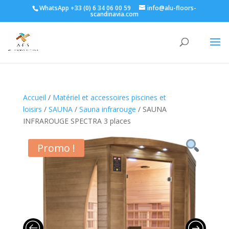
WhatsApp +33 (0) 6 34 06 00 59
info@alu-floors-
scandinavia.com
Accueil
/
Matériel et accessoires piscines et
loisirs
/
SAUNA
/
Sauna infrarouge
/ SAUNA
INFRAROUGE SPECTRA 3 places
Promo !