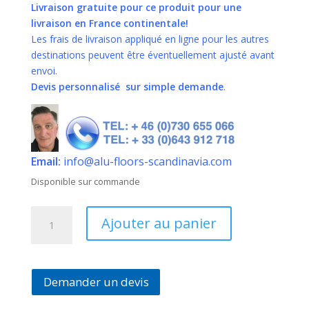
Livraison gratuite pour ce produit pour une
livraison en France continentale!
Les frais de livraison appliqué en ligne pour les autres
destinations peuvent être éventuellement ajusté avant
envoi.
Devis personnalisé sur simple demande
.
Email:
info@alu-floors-scandinavia.com
Disponible sur commande
quantité
Ajouter au panier
de
SAUNA
INFRAROUGE
SPECTRA
Demander un devis
3
places