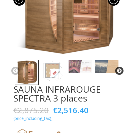
SAUNA INFRAROUGE
SPECTRA 3 places
Le
Le
€
2,875.20
€
2,516.40
prix
prix
(price_including_tax),
initial
actuel
était :
est :