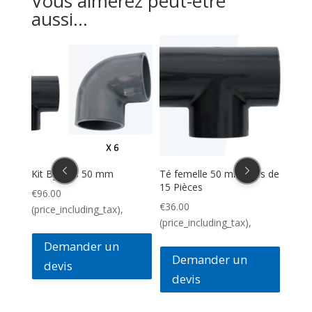
Vous aimerez peut-étre
aussi...
i-
Kit Bypass 50 mm
Té femelle 50 mm colis de
Kit F
e ø
15 Pièces
€
96.00
€
336
€
36.00
(price_including_tax),
(pric
(price_including_tax),
Demander un
D
Demander un
devis
de
devis