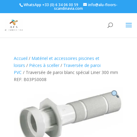
WhatsApp +33 (0) 6 34 06 00 59
info@alu-floors-
scandinavia.com
Accueil
/
Matériel et accessoires piscines et
loisirs
/
Pièces à sceller
/
Traversée de paroi
PVC
/ Traversée de paroi blanc spécial Liner 300 mm
REF: B03PS0008