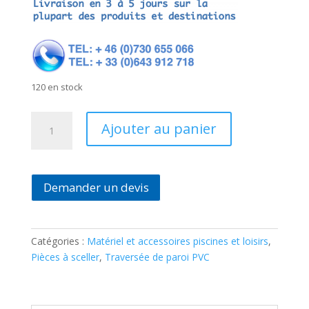
120 en stock
quantité
Ajouter au panier
de
Traversée
de
paroi
Demander un devis
blanc
spécial
Liner
Catégories :
Matériel et accessoires piscines et loisirs
,
300
Pièces à sceller
,
Traversée de paroi PVC
mm
REF:
B03PS0008