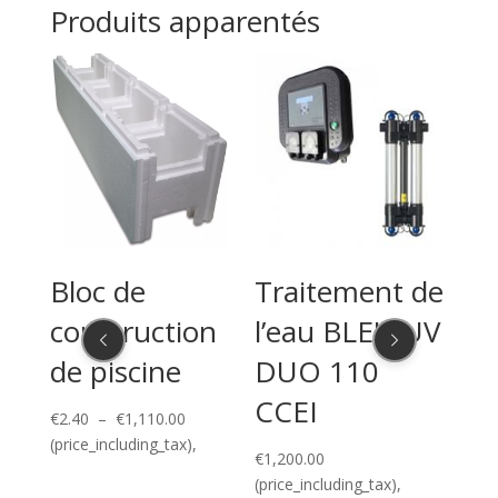
Produits apparentés
loc de
Traitement de
Pompe 
onstruction
l’eau BLEU UV
Pentair 
e piscine
DUO 110
vitesse
CCEI
variable
Plage
.40
–
€
1,110.00
Whisper
de
rice_including_tax),
€
1,200.00
prix :
VS2 – 1
(price_including_tax),
€2.40