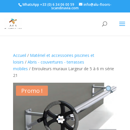
WhatsApp +33 (0) 6 34 06 00 59
info@alu-floors-
scandinavia.com
Accueil
/
Matériel et accessoires piscines et
loisirs
/
Abris - couvertures - terrasses
mobiles
/ Enrouleurs muraux Largeur de 5 à 6 m série
21
Promo !