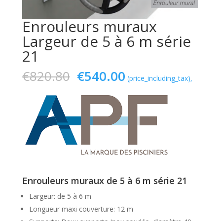
Enrouleurs muraux
Largeur de 5 à 6 m série
21
Le
Le
€
820.80
€
540.00
(price_including_tax),
prix
prix
initial
actuel
était :
est :
€820.80.
€540.00.
Enrouleurs muraux de 5 à 6 m série 21
Largeur: de 5 à 6 m
Longueur maxi couverture: 12 m