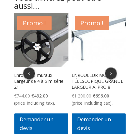
aussi...
Promo !
Promo !
E
Enrouleurs muraux
ENROULEUR MOBILE
Couve
STIGE
Largeur de 4 à 5 m série
TÉLESCOPIQUE GRANDE
Walu
21
LARGEUR A. PRO 8
€
11.
Le
Le
Le
Le
€
744.00
€
492.00
€
1,200.00
€
696.00
(pric
prix
prix
prix
prix
(price_including_tax),
(price_including_tax),
el
initial
actuel
initial
actuel
était :
est :
était :
est :
Demander un
Demander un
.00.
€744.00.
€492.00.
€1,200.00.
€696.00.
devis
devis