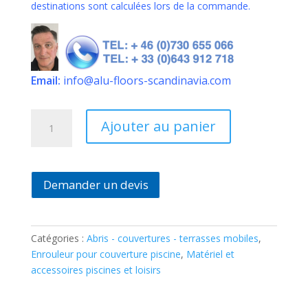
destinations sont calculées lors de la commande.
Email:
info@alu-floors-scandinavia.com
quantité
Ajouter au panier
de
Enrouleurs
muraux
Largeur
Demander un devis
de
5
à
Catégories :
Abris - couvertures - terrasses mobiles
,
6
Enrouleur pour couverture piscine
,
Matériel et
m
accessoires piscines et loisirs
série
21