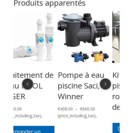
Produits apparentés
Pr
LE
ni
 de
Pompe à eau
Kit barrière
As
piscine Saci,
piscine tube
Winner
rond à partir
€
280
(pric
de 330 EURO
Plage
€
408.00
–
€
660.00
de
(price_including_tax),
prix :
Demander un
€408.00